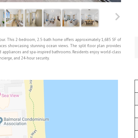
rbour. This 2-bedroom, 2.5-bath home offers approximately 1,685 SF of
rraces showcasing stunning ocean views. The split floor plan provides
d appliances and spa-inspired bathrooms. Residents enjoy world-class
ncierge, and 24-hour security.