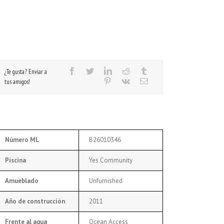
¿Te gusta? Enviar a
tus amigos!
Número ML
B26010346
Piscina
Yes Community
Amueblado
Unfurnished
Año de construcción
2011
Frente al agua
Ocean Access