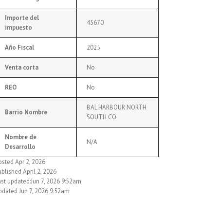
Importe del
45670
impuesto
Año Fiscal
2025
Venta corta
No
REO
No
BAL HARBOUR NORTH
Barrio Nombre
SOUTH CO
Nombre de
N/A
Desarrollo
osted Apr 2, 2026
blished April 2, 2026
ast updated:Jun 7, 2026 9:52am
pdated Jun 7, 2026 9:52am