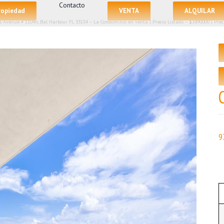
Contacto
propiedad
VENTA
ALQUILAR
s Avenue # 1104n, Bal Harbour FL 33154 – La Condominio en venta | Precio Listado – $3890000 | Precio 
9