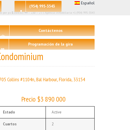
Español
(954) 995-3543
por p.c:$2308.61| 🛏 – 2,🛀 – 2 | | Agencia inmobiliaria +1 (954) 995-3543
Contáctenos
Programación de la gira
Condominium
705 Collins #1104n, Bal Harbour, Florida, 33154
Precio $3 890 000
Estado
Active
Cuartos
2