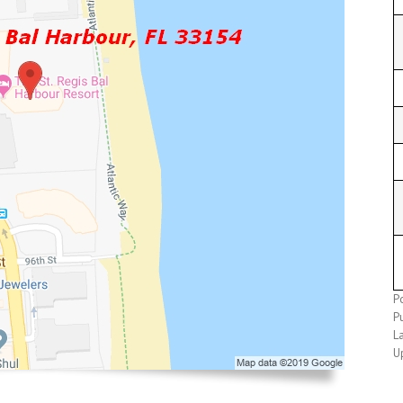
P
Pu
L
U