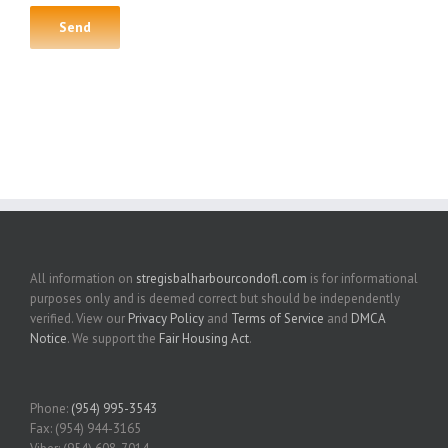
All information on
stregisbalharbourcondofl.com
is for informational
purposes only and is deemed correct but should be independently
verified. View our
Privacy Policy
and
Terms of Service
and
DMCA
Notice
. We support the
Fair Housing Act
.
Phone:
(954) 995-3543
Fax: (954) 944-3165